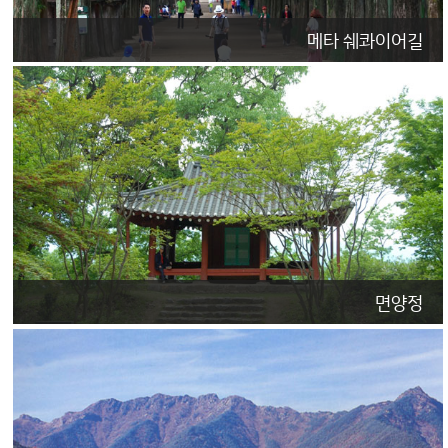
메타 쉐콰이어길
면양정