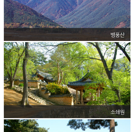
병풍산
소쇄원