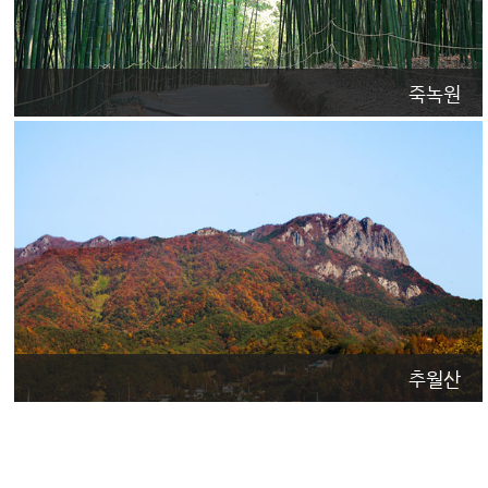
죽녹원
추월산